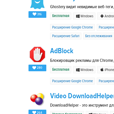
Ghostery видит невидимые веб-теги,
316
Бесплатная
Windows
Androi
Расширение Google Chrome
Расширени
Расширение Safari
Без отслеживания
AdBlock
Блокировщик рекламы для Chrome, Sa
280
Бесплатная
Windows
iPhon
Расширение Google Chrome
Расширен
Video DownloadHelpe
DownloadHelper - это инструмент дл
264