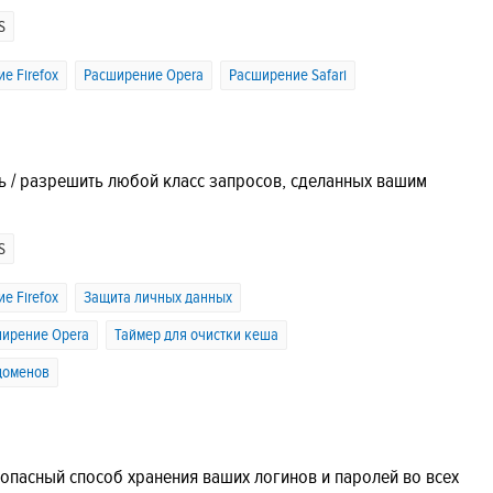
S
е Firefox
Расширение Opera
Расширение Safari
ть / разрешить любой класс запросов, сделанных вашим
S
е Firefox
Защита личных данных
ирение Opera
Таймер для очистки кеша
доменов
езопасный способ хранения ваших логинов и паролей во всех