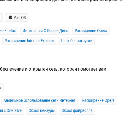
e
Mac OS
е Firefox
Интеграция C Google Диск
Расширение Opera
Расширение Internet Explorer
Linux без загрузки
обеспечение и открытая сеть, которая помогает вам
S
Анонимное использование сети Интернет
Расширение Opera
я с OneDrive
Обход цензуры
Обход файрволла