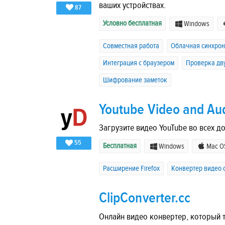
ваших устройствах.
87
Условно бесплатная
Windows
Совместная работа
Облачная синхро
Интеграция с браузером
Проверка дв
Шифрование заметок
Youtube Video and Au
Загрузите видео YouTube во всех д
55
Бесплатная
Windows
Mac O
Расширение Firefox
Конвертер видео с
ClipConverter.cc
Онлайн видео конвертер, который т