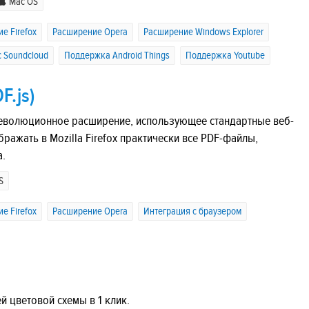
Mac OS
е Firefox
Расширение Opera
Расширение Windows Explorer
 Soundcloud
Поддержка Android Things
Поддержка Youtube
F.js)
ое революционное расширение, использующее стандартные веб-
ражать в Mozilla Firefox практически все PDF-файлы,
а.
S
е Firefox
Расширение Opera
Интеграция с браузером
й цветовой схемы в 1 клик.