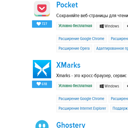
Pocket
Сохраняйте веб-страницы для чтен
727
Условно бесплатная
Windows
Расширение Google Chrome
Расширени
Расширение Opera
Адаптированное пр
XMarks
Xmarks - это кросс-браузер, сервис 
618
Условно бесплатная
Windows
Расширение Google Chrome
Расширени
Расширение Internet Explorer
Поддержк
Ghostery