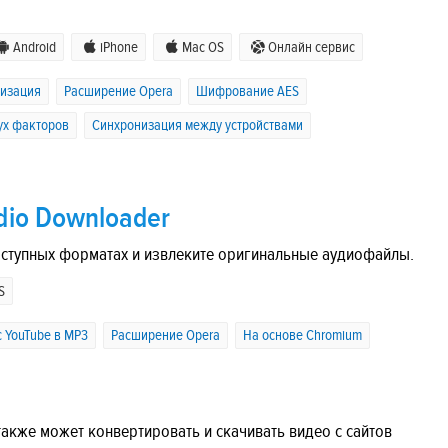
Android
iPhone
Mac OS
Онлайн сервис
низация
Расширение Opera
Шифрование AES
ух факторов
Синхронизация между устройствами
dio Downloader
оступных форматах и ​​извлеките оригинальные аудиофайлы.
S
 YouTube в MP3
Расширение Opera
На основе Chromium
акже может конвертировать и скачивать видео с сайтов