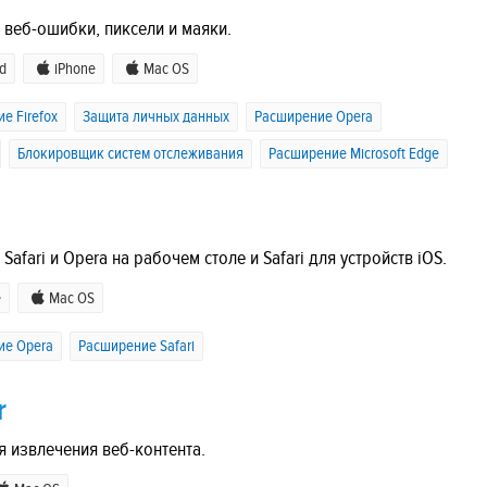
 веб-ошибки, пиксели и маяки.
d
iPhone
Mac OS
е Firefox
Защита личных данных
Расширение Opera
Блокировщик систем отслеживания
Расширение Microsoft Edge
fari и Opera на рабочем столе и Safari для устройств iOS.
e
Mac OS
ие Opera
Расширение Safari
r
я извлечения веб-контента.