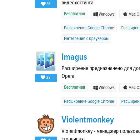
видеохостинга.
36
Бесплатная
Windows
Mac O
Расширение Google Chrome
Расширени
Интеграция с браузером
Imagus
Расширение предназначено для доп
Opera.
28
Бесплатная
Windows
Mac O
Расширение Google Chrome
Расширени
Violentmonkey
Violentmonkey - менеджер пользова
страницах.