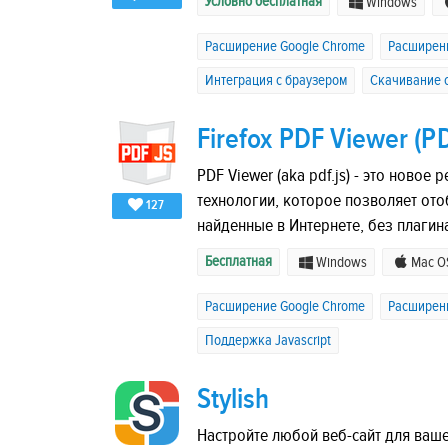
Условно бесплатная
Windows
Расширение Google Chrome
Расширени
Интеграция с браузером
Скачивание с
Firefox PDF Viewer (PD
PDF Viewer (aka pdf.js) - это нов
технологии, которое позволяет отоб
127
найденные в Интернете, без плагин
Бесплатная
Windows
Mac O
Расширение Google Chrome
Расширени
Поддержка Javascript
Stylish
Настройте любой веб-сайт для ваше