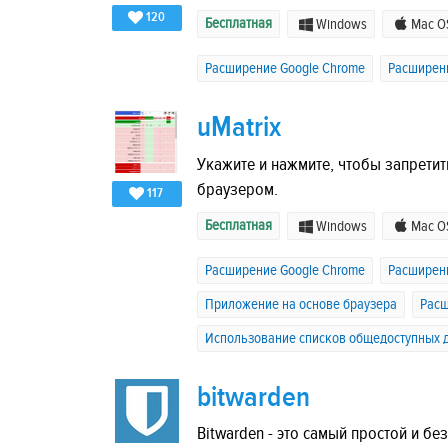
120
Бесплатная
Windows
Mac O
Расширение Google Chrome
Расширени
uMatrix
Укажите и нажмите, чтобы запрети
браузером.
117
Бесплатная
Windows
Mac O
Расширение Google Chrome
Расширени
Приложение на основе браузера
Расш
Использование списков общедоступных 
bitwarden
Bitwarden - это самый простой и б