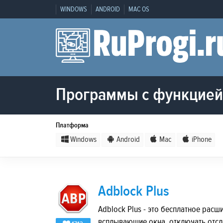
WINDOWS
ANDROID
MAC OS
Программы с функцией
Платформа
Windows
Android
Mac
iPhone
Adblock Plus
Adblock Plus - это бесплатное рас
всплывающие окна, отключать отс