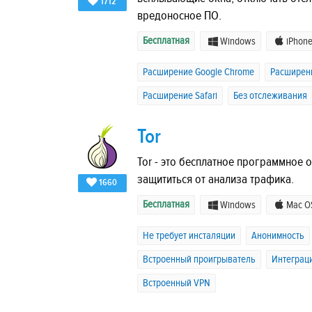
1712
вредоносное ПО.
Бесплатная
Windows
iPhon
Расширение Google Chrome
Расширени
Расширение Safari
Без отслеживания
Tor
Tor - это бесплатное программное 
защититься от анализа трафика.
1660
Бесплатная
Windows
Mac O
Не требует инсталяции
Анонимность
Встроенный проигрыватель
Интеграци
Встроенный VPN