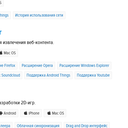
S
hings
История использования сети
r
я извлечения веб-контента.
Mac OS
е Firefox
Расширение Opera
Расширение Windows Explorer
 Soundcloud
Поддержка Android Things
Поддержка Youtube
азработки 2D-игр.
Android
iPhone
Mac OS
плеера
Облачная синхронизация
Drag and Drop интерфейс