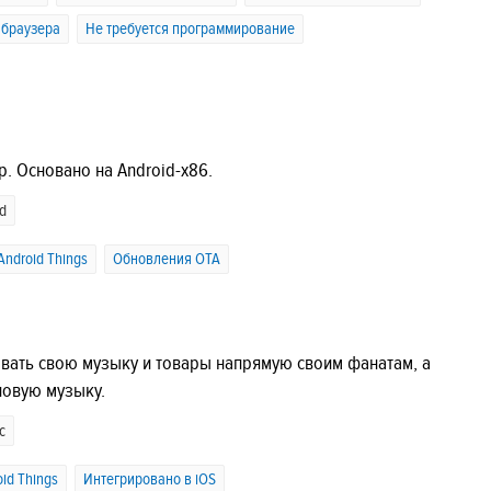
 браузера
Не требуется программирование
р. Основано на Android-x86.
d
ndroid Things
Обновления OTA
вать свою музыку и товары напрямую своим фанатам, а
новую музыку.
с
id Things
Интегрировано в iOS