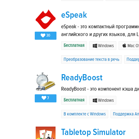
eSpeak
eSpeak - это компактный программ
английского и других языков, для L
30
Бесплатная
Windows
Mac O
Преобразование текста в речь
Поддер
ReadyBoost
ReadyBoost - это компонент кэша ди
7
Бесплатная
Windows
В комплекте с Windows
Поддержка And
Tabletop Simulator