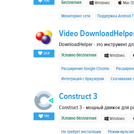
706
Бесплатная
Windows
Mac O
Мониторинг сети
Поддержка Android T
Video DownloadHelpe
DownloadHelper - это инструмент дл
264
Условно бесплатная
Windows
Расширение Google Chrome
Расширени
Интеграция с браузером
Скачивание с
Construct 3
Construct 3 - мощный движок для р
110
Условно бесплатная
Windows
Не требует инсталяции
Режим мульти