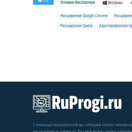
727
Условно бесплатная
Windows
Расширение Google Chrome
Расширени
Расширение Opera
Адаптированное пр
С помощью пользователей мы собираем каталог похожих др
альтернативу и скачать их. На сайте можно скачать популя