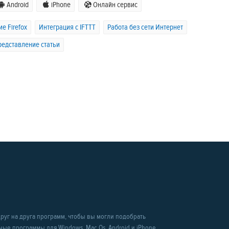
Android
iPhone
Онлайн сервис
е Firefox
Интеграция с IFTTT
Работа без сети Интернет
едставление статьи
уг на друга программ, чтобы вы могли подобрать
рные программы для Windows, Mac Os, Android и iPhone