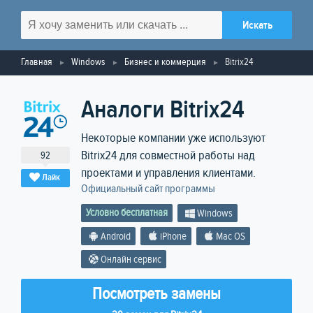
Главная
Windows
Бизнес и коммерция
Bitrix24
Аналоги Bitrix24
Некоторые компании уже используют
Bitrix24 для совместной работы над
92
проектами и управления клиентами.
Лайк
Официальный сайт программы
Условно бесплатная
Windows
Android
iPhone
Mac OS
Онлайн сервис
Посмотреть замены