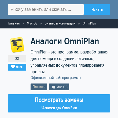
Главная
Mac OS
Бизнес и коммерция
OmniPlan
Аналоги OmniPlan
OmniPlan - это программа, разработанная
для помощи в создании логичных,
23
управляемых документов планирования
Лайк
проекта.
Официальный сайт программы
Платная
Mac OS
Посмотреть замены
14 замен для OmniPlan