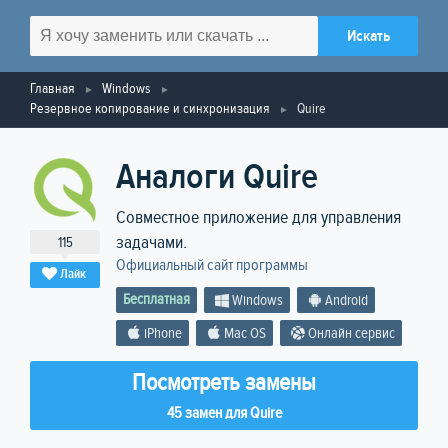
Главная
Windows
Резервное копирование и синхронизация
Quire
Аналоги Quire
Совместное приложение для управления
задачами.
115
Официальный сайт программы
Лайк
Бесплатная
Windows
Android
iPhone
Mac OS
Онлайн сервис
Посмотреть замены
45 замен для Quire