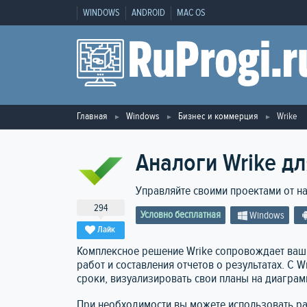
WINDOWS
ANDROID
MAC OS
Главная
Windows
Бизнес и коммерция
Wrike
Аналоги Wrike дл
Управляйте своими проектами от н
294
Условно бесплатная
Windows
Лайк
Комплексное решение Wrike сопровождает ваши
работ и составления отчетов о результатах. С 
сроки, визуализировать свои планы на диаграм
При необходимости вы можете использовать р