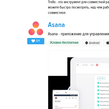
Trello - это инструмент для совместной
можете быстро посмотреть, над чем рабо
совместное.
Asana
Asana - приложение для управлени
371
Условно бесплатная
Android