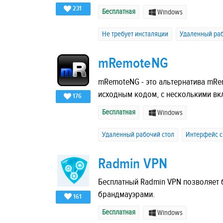
231
Бесплатная
Windows
Не требует инсталяции
Удаленный раб
mRemoteNG
mRemoteNG - это альтернатива mRe
исходным кодом, с несколькими вк
176
Бесплатная
Windows
Удаленный рабочий стол
Интерфейс с
Radmin VPN
Бесплатный Radmin VPN позволяет
брандмауэрами.
161
Бесплатная
Windows