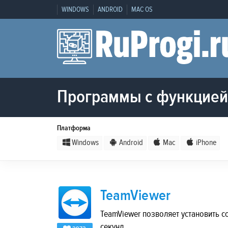
WINDOWS
ANDROID
MAC OS
Программы с функцией 
Платформа
Windows
Android
Mac
iPhone
TeamViewer
TeamViewer позволяет установить 
секунд.