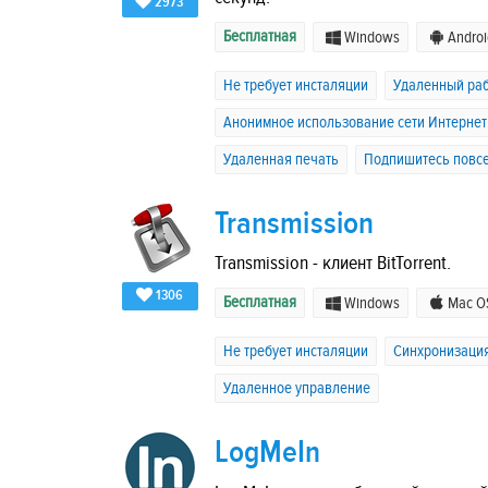
2973
Бесплатная
Windows
Androi
Не требует инсталяции
Удаленный раб
Анонимное использование сети Интернет
Удаленная печать
Подпишитесь повсе
Transmission
Transmission - клиент BitTorrent.
1306
Бесплатная
Windows
Mac O
Не требует инсталяции
Синхронизаци
Удаленное управление
LogMeIn