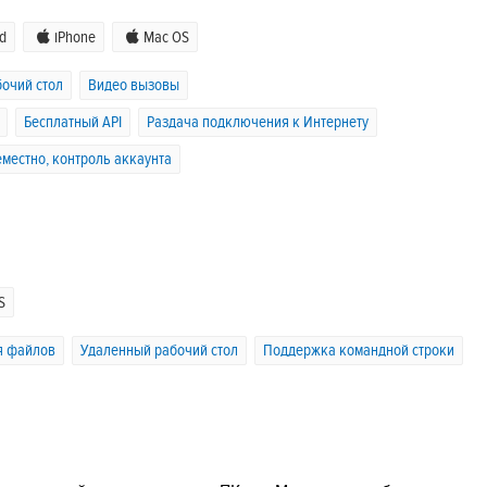
d
iPhone
Mac OS
очий стол
Видео вызовы
Бесплатный API
Раздача подключения к Интернету
местно, контроль аккаунта
S
я файлов
Удаленный рабочий стол
Поддержка командной строки