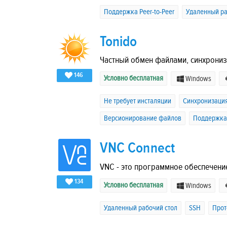
Поддержка Peer-to-Peer
Удаленный ра
Tonido
Частный обмен файлами, синхрониз
146
Условно бесплатная
Windows
Не требует инсталяции
Синхронизаци
Версионирование файлов
Поддержка 
VNC Connect
VNC - это программное обеспечение
134
Условно бесплатная
Windows
Удаленный рабочий стол
SSH
Прот