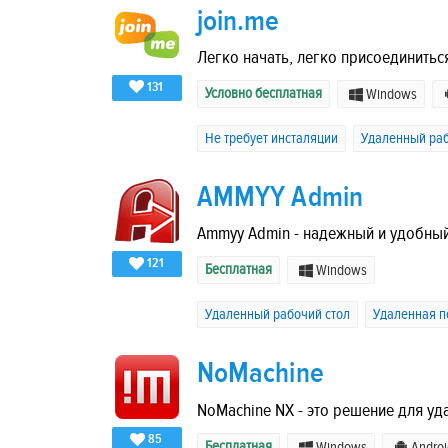
join.me
Легко начать, легко присоединитьс
131
Условно бесплатная
Windows
Не требует инсталяции
Удаленный раб
AMMYY Admin
Ammyy Admin - надежный и удобный
121
Бесплатная
Windows
Удаленный рабочий стол
Удаленная 
NoMachine
NoMachine NX - это решение для уд
85
Бесплатная
Windows
Androi