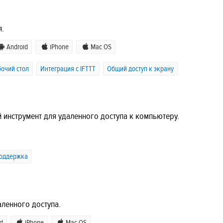
я.
Android
iPhone
Mac OS
очий стол
Интеграция с IFTTT
Общий доступ к экрану
 инструмент для удаленного доступа к компьютеру.
поддержка
аленного доступа.
d
iPhone
Mac OS