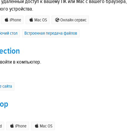
 удаленный доступ к вашему ПК или Mac с вашего браузера,
ого устройства.
iPhone
Mac OS
Онлайн сервис
очий стол
Встроенная передача файлов
ection
войти в компьютер.
е сайта
top
d
iPhone
Mac OS