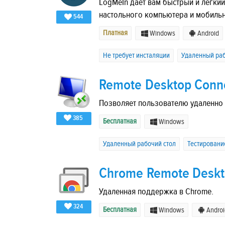
LogMeIn дает вам быстрый и легкий
настольного компьютера и мобильн
544
Платная
Windows
Android
Не требует инсталяции
Удаленный раб
Remote Desktop Conn
Позволяет пользователю удаленно 
385
Бесплатная
Windows
Удаленный рабочий стол
Тестировани
Chrome Remote Desk
Удаленная поддержка в Chrome.
324
Бесплатная
Windows
Androi