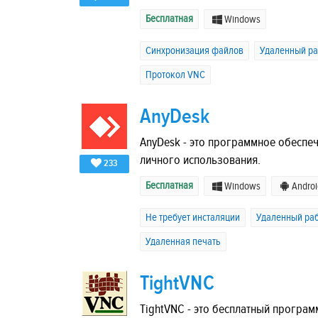
Бесплатная
Windows
Синхронизация файлов
Удаленный ра
Протокол VNC
AnyDesk
AnyDesk - это программное обеспеч
личного использования.
233
Бесплатная
Windows
Androi
Не требует инсталяции
Удаленный раб
Удаленная печать
TightVNC
TightVNC - это бесплатный програм