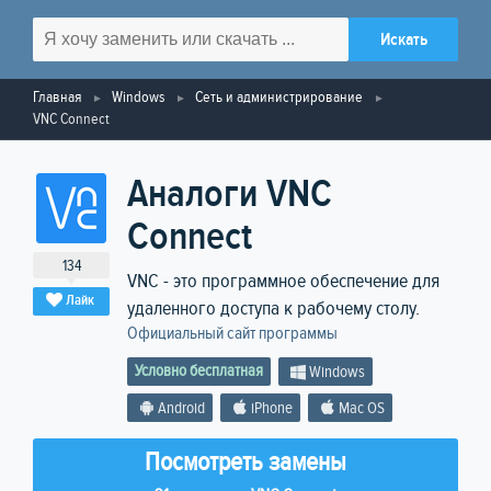
Главная
Windows
Сеть и администрирование
VNC Connect
Аналоги VNC
Connect
134
VNC - это программное обеспечение для
Лайк
удаленного доступа к рабочему столу.
Официальный сайт программы
Условно бесплатная
Windows
Android
iPhone
Mac OS
Посмотреть замены