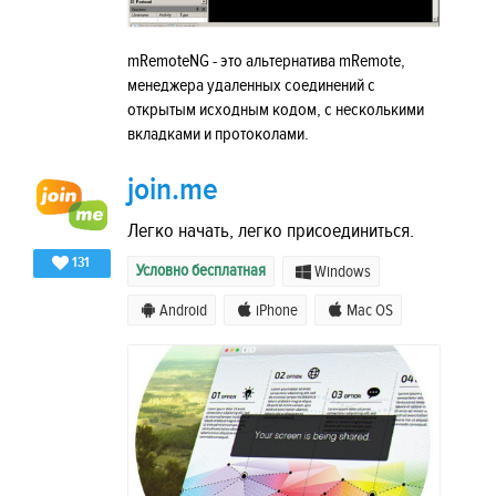
mRemoteNG - это альтернатива mRemote,
менеджера удаленных соединений с
открытым исходным кодом, с несколькими
вкладками и протоколами.
join.me
Легко начать, легко присоединиться.
131
Условно бесплатная
Windows
Android
iPhone
Mac OS