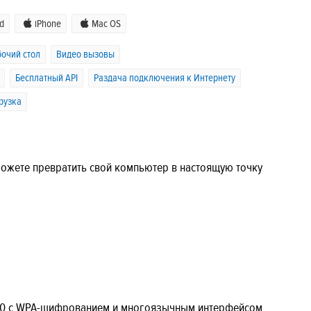
d
iPhone
Mac OS
очий стол
Видео вызовы
Бесплатный API
Раздача подключения к Интернету
рузка
можете превратить свой компьютер в настоящую точку
W10 с WPA-шифрованием и многоязычным интерфейсом.