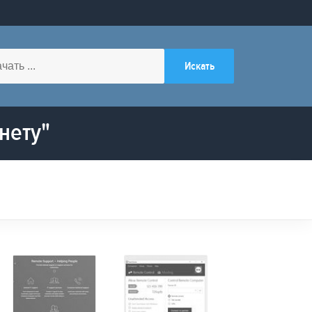
нету"