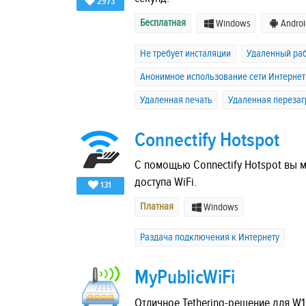
2973
Бесплатная
Windows
Androi
Не требует инсталяции
Удаленный раб
Анонимное использование сети Интернет
Удаленная печать
Удаленная перезаг
Connectify Hotspot
С помощью Connectify Hotspot вы 
доступа WiFi.
131
Платная
Windows
Раздача подключения к Интернету
MyPublicWiFi
Отличное Tethering-решение для 