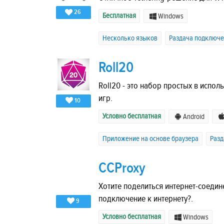
26
Бесплатная
Windows
Несколько языков
Раздача подключе
Roll20
Roll20 - это набор простых в испо
игр.
10
Условно бесплатная
Android
Приложение на основе браузера
Разд
CCProxy
Хотите поделиться интернет-соеди
подключение к интернету?.
9
Условно бесплатная
Windows