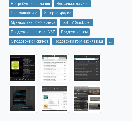
Не требует инсталяции
Несколько языков
Настраиваемое
Интернет-радио
Музыкальная библиотека
Last.FM Scrobbler
Поддержка плагинов VST
Поддержка тем
C поддержкой скинов
Поддержка горячих клавиш
...