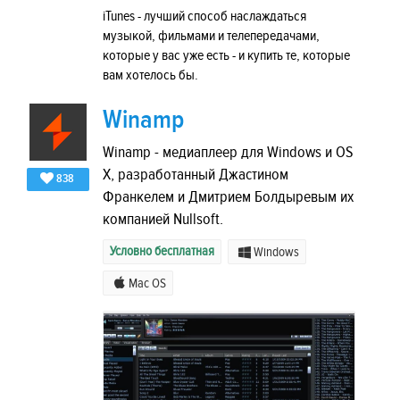
iTunes - лучший способ наслаждаться
музыкой, фильмами и телепередачами,
которые у вас уже есть - и купить те, которые
вам хотелось бы.
Winamp
Winamp - медиаплеер для Windows и OS
X, разработанный Джастином
838
Франкелем и Дмитрием Болдыревым их
компанией Nullsoft.
Условно бесплатная
Windows
Mac OS