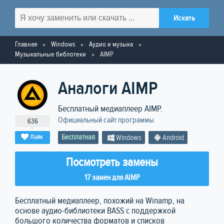
Главная
Windows
Аудио и музыка
Музыкальные библотеки
AIMP
Аналоги AIMP
Бесплатный медиаплеер AIMP.
Официальный сайт программы
636
Бесплатная
Лайк
Windows
Android
Посмотреть замены
17 замен для AIMP
Бесплатный медиаплеер, похожий на Winamp, на
основе аудио-библиотеки BASS с поддержкой
большого количества форматов и списков