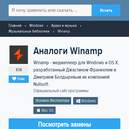
Главная
Windows
Аудио и музыка
Музыкальные библотеки
Winamp
Аналоги Winamp
Winamp - медиаплеер для Windows и OS X,
разработанный Джастином Франкелем и
838
Дмитрием Болдыревым их компанией
Лайк
Nullsoft.
Официальный сайт программы
Условно бесплатная
Windows
Mac OS
Посмотреть замены