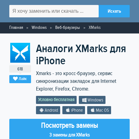
Главная
Windows
Веб-браузеры
XMarks
Аналоги XMarks для
iPhone
618
Xmarks - это кросс-браузер, сервис
Лайк
синхронизации закладок для Internet
Explorer, Firefox, Chrome.
Условно бесплатная
Windows
Android
iPhone
Mac OS
Посмотреть замены
3 замены для XMarks