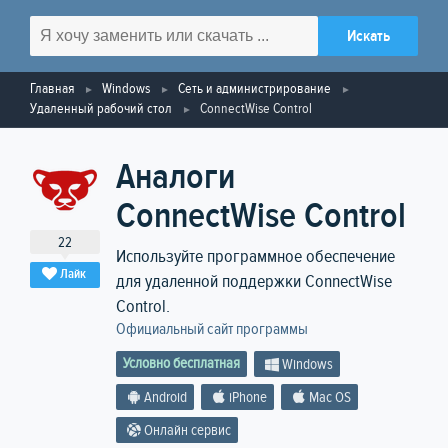
Главная
Windows
Сеть и администрирование
Удаленный рабочий стол
ConnectWise Control
Аналоги
ConnectWise Control
22
Используйте программное обеспечение
Лайк
для удаленной поддержки ConnectWise
Control.
Официальный сайт программы
Условно бесплатная
Windows
Android
iPhone
Mac OS
Онлайн сервис