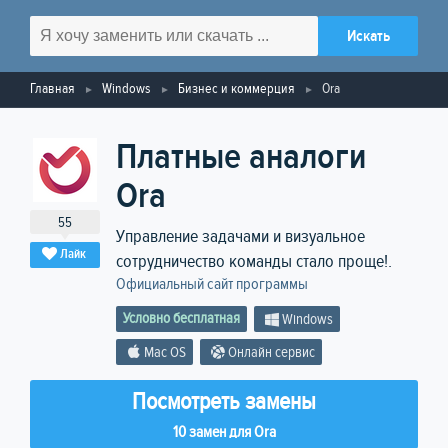
Главная
Windows
Бизнес и коммерция
Ora
Платные аналоги
Ora
55
Управление задачами и визуальное
Лайк
сотрудничество команды стало проще!.
Официальный сайт программы
Условно бесплатная
Windows
Mac OS
Онлайн сервис
Посмотреть замены
10 замен для Ora