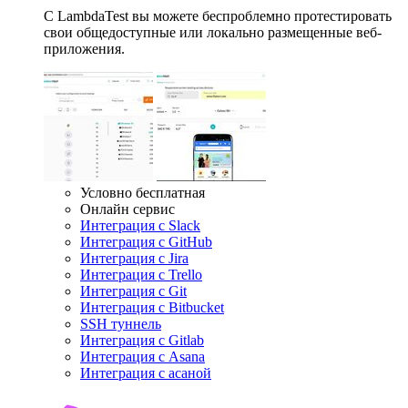
С LambdaTest вы можете беспроблемно протестировать
свои общедоступные или локально размещенные веб-
приложения.
Условно бесплатная
Онлайн сервис
Интеграция с Slack
Интеграция с GitHub
Интеграция c Jira
Интеграция с Trello
Интеграция c Git
Интеграция с Bitbucket
SSH туннель
Интеграция с Gitlab
Интеграция с Asana
Интеграция с асаной