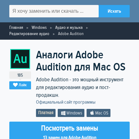
Главная
Windows
Аудио и музыка
Редактирование аудио
Adobe Audition
Аналоги Adobe
Audition для Mac OS
185
Adobe Audition - это мощный инструмент
Лайк
для редактирования аудио и пост-
продакшн.
Официальный сайт программы
Платная
Windows
Mac OS
Посмотреть замены
13 замен для Adobe Audition