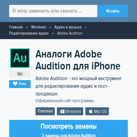
Главная
Windows
Аудио и музыка
Редактирование аудио
Adobe Audition
Аналоги Adobe
Audition для iPhone
185
Adobe Audition - это мощный инструмент
Лайк
для редактирования аудио и пост-
продакшн.
Официальный сайт программы
Платная
Windows
Mac OS
Посмотреть замены
2 замены для Adobe Audition