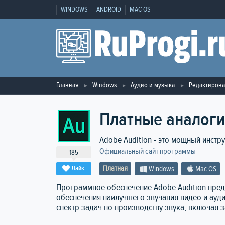
WINDOWS
ANDROID
MAC OS
Главная
Windows
Аудио и музыка
Редактирова
Платные аналоги
Adobe Audition - это мощный инстр
Официальный сайт программы
185
Платная
Лайк
Windows
Mac OS
Программное обеспечение Adobe Audition пре
обеспечения наилучшего звучания видео и ау
спектр задач по производству звука, включая 