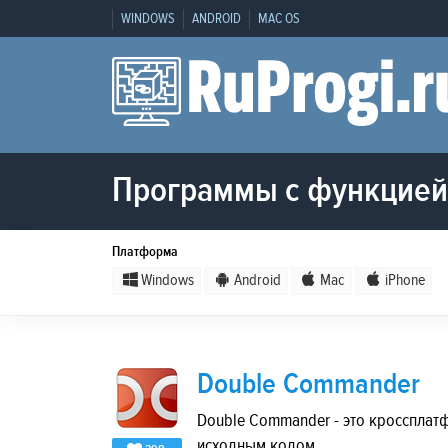
WINDOWS
ANDROID
MAC OS
Программы с функцией
Платформа
Windows
Android
Mac
iPhone
Double Commander
Double Commander - это кросспла
исходным кодом.