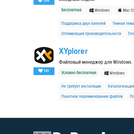
398
Бесплатная
Windows
Mac O
Поддержка двух панелей
Темная тема
Оптимизация производительности
Пл
XYplorer
Файловый менеджер для Windows.
149
Условно бесплатная
Windows
Не требует инсталяции
Каталогизаци
Пакетное переименование файлов
По