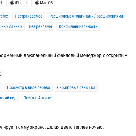
d
iPhone
Mac OS
refox
Настраиваемое
Расширяемая плагинами / расширениями
чных данных
Без рекламы
Конфиденциальность
тформенный двухпанельный файловый менеджер с открытым
S
Просмотр в виде дерева
Скриптовый язык Lua
оский вид
Поиск в Архиве
ирует гамму экрана, делая цвета теплее ночью.