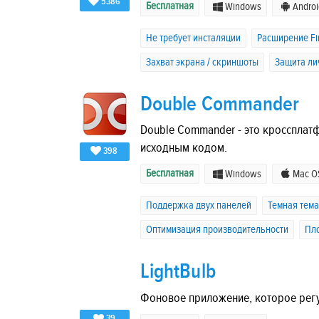
5386
Бесплатная
Windows
Androi
Не требует инсталяции
Расширение Fi
Захват экрана / скриншоты
Защита ли
Double Commander
Double Commander - это кросспла
исходным кодом.
398
Бесплатная
Windows
Mac O
Поддержка двух панелей
Темная тема
Оптимизация производительности
Пл
LightBulb
Фоновое приложение, которое регул
39