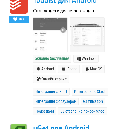
Todoist для Android
Список дел и диспетчер задач.
283
Условно бесплатная
Windows
Android
iPhone
Mac OS
Онлайн сервис
Интеграция с IFTTT
Интеграция с Slack
Интеграция с браузером
Gamification
Подзадачи
Выставление приоритетов
uGet для Android