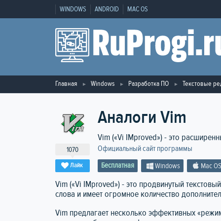
WINDOWS
ANDROID
MAC OS
Главная
Windows
Разработка ПО
Текстовые р
Аналоги Vim
Vim («Vi IMproved») - это расширен
Официальный сайт программы
1070
Бесплатная
Лайк
Windows
Mac O
Vim («Vi IMproved») - это продвинутый текстов
слова и имеет огромное количество дополнител
Vim предлагает несколько эффективных «режи