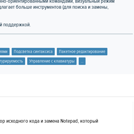
чно-ориентированными командами, визуальный режим
длагает больше инструментов (для поиска и замены,
ой поддержкой.
иями
Подсветка синтаксиса
Пакетное редактирование
гурируемость
Управление с клавиатуры
...
тор исходного кода и замена Notepad, который