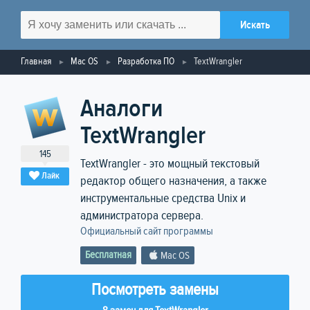
Главная
Mac OS
Разработка ПО
TextWrangler
Аналоги
TextWrangler
145
TextWrangler - это мощный текстовый
Лайк
редактор общего назначения, а также
инструментальные средства Unix и
администратора сервера.
Официальный сайт программы
Бесплатная
Mac OS
Посмотреть замены