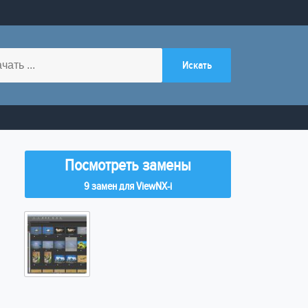
Посмотреть замены
9 замен для ViewNX-i