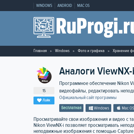
WINDOWS
ANDROID
MAC OS
Главная
Windows
Фото и графика
Хранение ф
Аналоги ViewNX-
Программное обеспечение Nikon V
видеофайлы, редактировать непод
15
Официальный сайт программы
Лайк
Бесплатная
Windows
Mac O
Просматривайте свои изображения и видео с та
Nikon ViewNX-i позволяет просматривать непо
неподвижные изображения с помощью Capture 