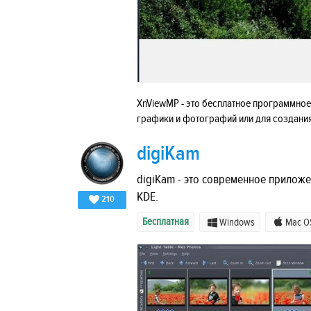
XnViewMP - это бесплатное программное
графики и фотографий или для создания
digiKam
digiKam - это современное прилож
KDE.
210
Бесплатная
Windows
Mac O