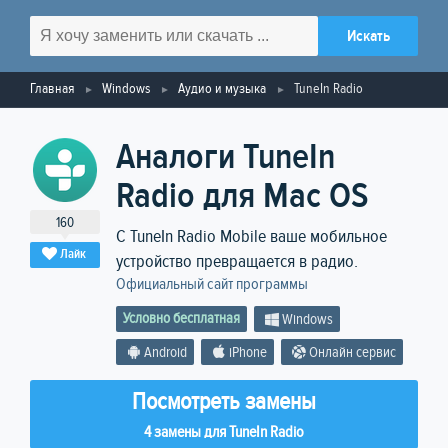
Главная
Windows
Аудио и музыка
TuneIn Radio
Аналоги TuneIn
Radio для Mac OS
160
С TuneIn Radio Mobile ваше мобильное
Лайк
устройство превращается в радио.
Официальный сайт программы
Условно бесплатная
Windows
Android
iPhone
Онлайн сервис
Посмотреть замены
4 замены для TuneIn Radio