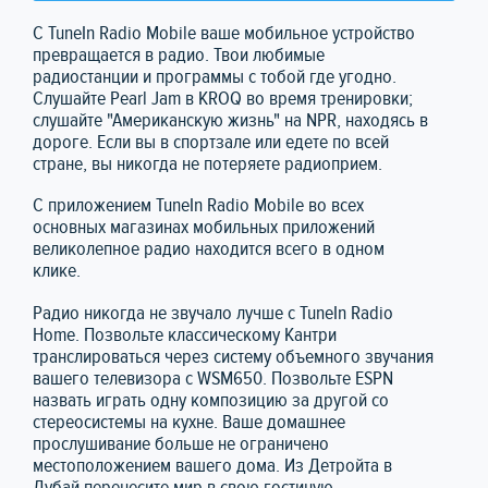
С TuneIn Radio Mobile ваше мобильное устройство
превращается в радио. Твои любимые
радиостанции и программы с тобой где угодно.
Слушайте Pearl Jam в KROQ во время тренировки;
слушайте "Американскую жизнь" на NPR, находясь в
дороге. Если вы в спортзале или едете по всей
стране, вы никогда не потеряете радиоприем.
С приложением TuneIn Radio Mobile во всех
основных магазинах мобильных приложений
великолепное радио находится всего в одном
клике.
Радио никогда не звучало лучше с TuneIn Radio
Home. Позвольте классическому Кантри
транслироваться через систему объемного звучания
вашего телевизора с WSM650. Позвольте ESPN
назвать играть одну композицию за другой со
стереосистемы на кухне. Ваше домашнее
прослушивание больше не ограничено
местоположением вашего дома. Из Детройта в
Дубай перенесите мир в свою гостиную.