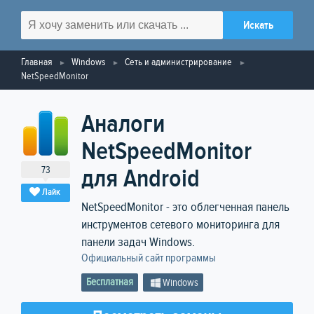
Главная
Windows
Сеть и администрирование
NetSpeedMonitor
Аналоги
NetSpeedMonitor
73
для Android
Лайк
NetSpeedMonitor - это облегченная панель
инструментов сетевого мониторинга для
панели задач Windows.
Официальный сайт программы
Бесплатная
Windows