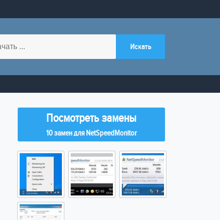
Посмотреть замены
10 замен для NetSpeedMonitor