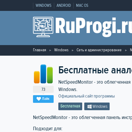
WINDOWS
ANDROID
MAC OS
Главная
Windows
Сеть и администрирование
N
Бесплатные анал
NetSpeedMonitor - это облегченная
Windows.
73
Официальный сайт программы
Лайк
Бесплатная
Windows
NetSpeedMonitor - это облегченная панель инс
Подходит для: