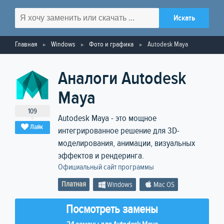
Главная
Windows
Фото и графика
Autodesk Maya
Аналоги Autodesk
Maya
109
Autodesk Maya - это мощное
Лайк
интегрированное решение для 3D-
моделирования, анимации, визуальных
эффектов и рендеринга.
Официальный сайт программы
Платная
Windows
Mac OS
Посмотреть замены