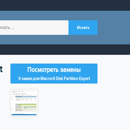
t
Посмотреть замены
9 замен для Macrorit Disk Partition Expert