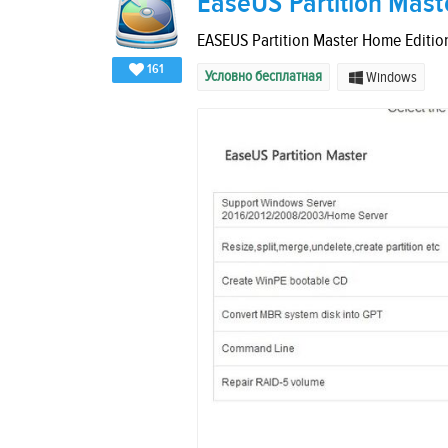
EaseUS Partition Mast
EASEUS Partition Master Home Editio
161
Условно бесплатная
Windows