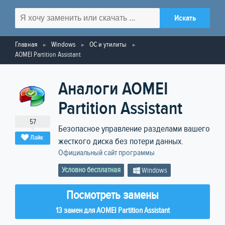
Главная
Windows
ОС и утилиты
AOMEI Partition Assistant
Аналоги AOMEI
Partition Assistant
57
Безопасное управление разделами вашего
Лайк
жесткого диска без потери данных.
Официальный сайт программы
Условно бесплатная
Windows
Посмотреть замены
13 замен для AOMEI Partition Assistant