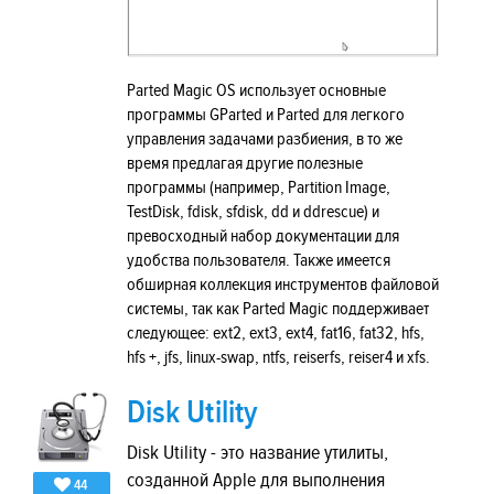
Parted Magic OS использует основные
программы GParted и Parted для легкого
управления задачами разбиения, в то же
время предлагая другие полезные
программы (например, Partition Image,
TestDisk, fdisk, sfdisk, dd и ddrescue) и
превосходный набор документации для
удобства пользователя. Также имеется
обширная коллекция инструментов файловой
системы, так как Parted Magic поддерживает
следующее: ext2, ext3, ext4, fat16, fat32, hfs,
hfs +, jfs, linux-swap, ntfs, reiserfs, reiser4 и xfs.
Disk Utility
Disk Utility - это название утилиты,
созданной Apple для выполнения
44