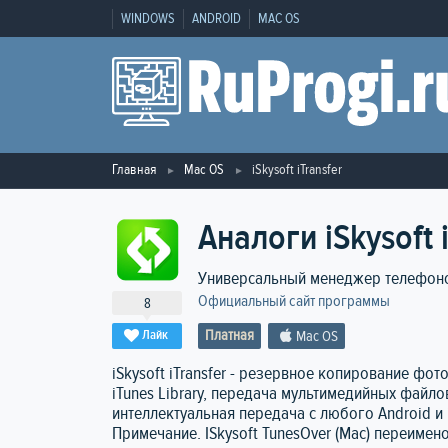
WINDOWS
ANDROID
MAC OS
Главная
Mac OS
iSkysoft iTransfer
Аналоги iSkysoft 
Универсальный менеджер телефонов
Официальный сайт программы
8
Платная
Лайк
Mac OS
iSkysoft iTransfer - резервное копирование фот
iTunes Library, передача мультимедийных файло
интеллектуальная передача с любого Android и 
Примечание. ISkysoft TunesOver (Mac) переименов