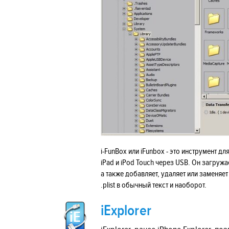
i-FunBox или iFunbox - это инструмент д
iPad и iPod Touch через USB. Он загруж
а также добавляет, удаляет или заменя
.plist в обычный текст и наоборот.
iExplorer