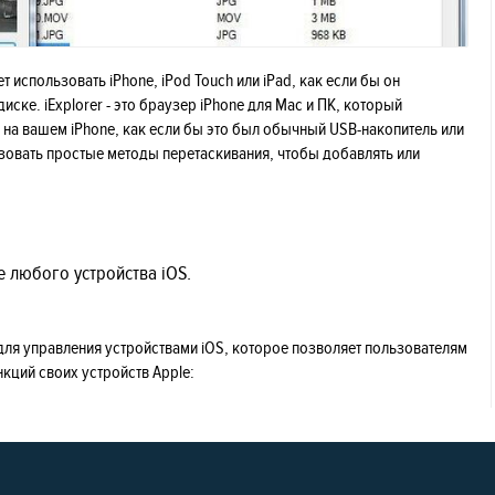
яет использовать iPhone, iPod Touch или iPad, как если бы он
ске. iExplorer - это браузер iPhone для Mac и ПК, который
 на вашем iPhone, как если бы это был обычный USB-накопитель или
зовать простые методы перетаскивания, чтобы добавлять или
 любого устройства iOS.
 для управления устройствами iOS, которое позволяет пользователям
ций своих устройств Apple: