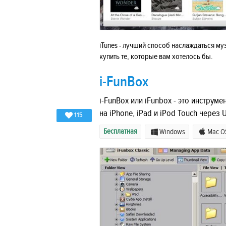
iTunes - лучший способ наслаждаться му
купить те, которые вам хотелось бы.
i-FunBox
i-FunBox или iFunbox - это инструм
на iPhone, iPad и iPod Touch через 
115
Бесплатная
Windows
Mac O