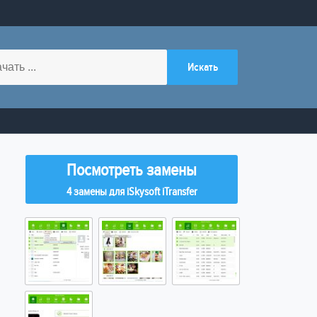
Посмотреть замены
4 замены для iSkysoft iTransfer