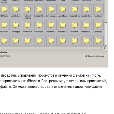
ля передачи, управления, просмотра и изучения файлов на iPhone,
ает приложения на iPhone и iPad, редактирует песочницы приложений,
ет файлы. Он может конвертировать извлеченные двоичные файлы