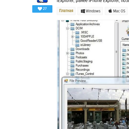
iExplorer, ранее iPhone Explorer, по
27
Платная
Windows
Mac OS