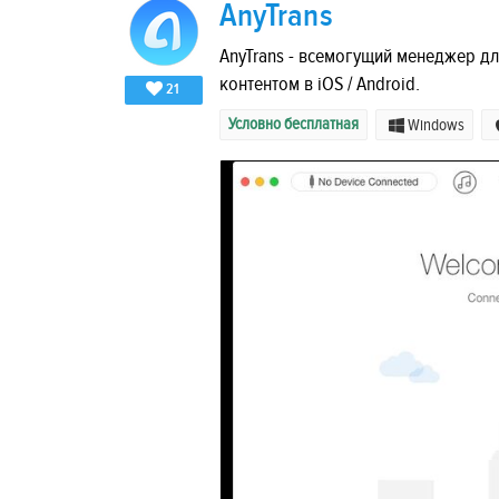
AnyTrans
AnyTrans - всемогущий менеджер д
контентом в iOS / Android.
21
Условно бесплатная
Windows