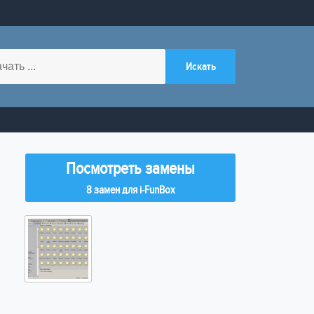
Посмотреть замены
8 замен для i-FunBox