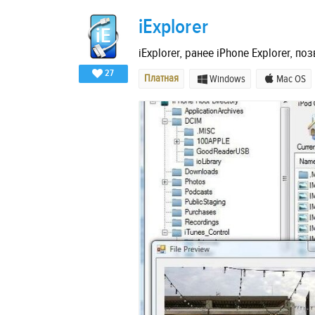
iExplorer
iExplorer, ранее iPhone Explorer, по
27
Платная
Windows
Mac OS