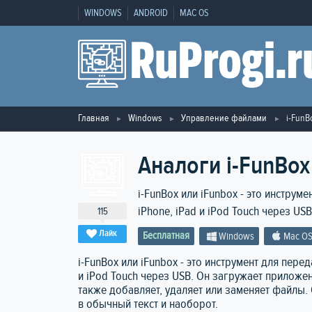
WINDOWS
ANDROID
MAC OS
Главная
Windows
Управление файлами
i-FunB
Аналоги i-FunBox
i-FunBox или iFunbox - это инструм
iPhone, iPad и iPod Touch через USB
115
Лайк
Бесплатная
Windows
Mac O
i-FunBox или iFunbox - это инструмент для пере
и iPod Touch через USB. Он загружает приложен
также добавляет, удаляет или заменяет файлы.
в обычный текст и наоборот.