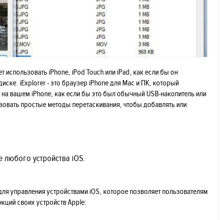
яет использовать iPhone, iPod Touch или iPad, как если бы он
ске. iExplorer - это браузер iPhone для Mac и ПК, который
 на вашем iPhone, как если бы это был обычный USB-накопитель или
зовать простые методы перетаскивания, чтобы добавлять или
 любого устройства iOS.
 для управления устройствами iOS, которое позволяет пользователям
ций своих устройств Apple: