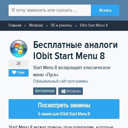
Главная
Windows
ОС и утилиты
IObit Start Menu 8
Бесплатные аналоги
IObit Start Menu 8
25
Start Menu 8 возвращает классическое
Лайк
меню «Пуск».
Официальный сайт программы
Бесплатная
Windows
Посмотреть замены
6 замен для IObit Start Menu 8
Start Menu 8 может помочь пользователям, которые