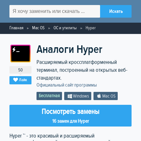
Главная
Mac OS
ОС и утилиты
Hyper
Аналоги Hyper
Расширяемый кроссплатформенный
терминал, построенный на открытых веб-
50
стандартах.
Лайк
Официальный сайт программы
Бесплатная
Windows
Mac OS
Посмотреть замены
16 замен для Hyper
Hyper ™ - это красивый и расширяемый