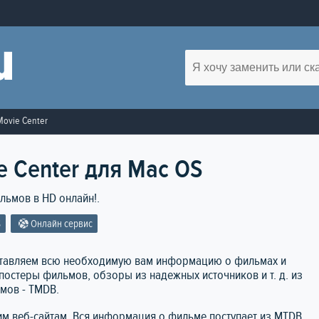
Movie Center
e Center для Mac OS
льмов в HD онлайн!.
S
Онлайн сервис
ставляем всю необходимую вам информацию о фильмах и
постеры фильмов, обзоры из надежных источников и т. д. из
мов - TMDB.
им веб-сайтам. Вся информация о фильме поступает из MTDB.