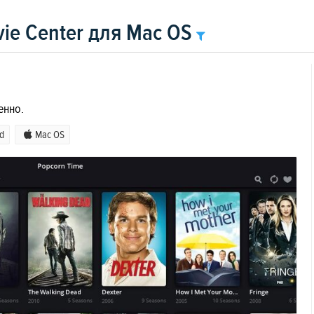
ie Center для Mac OS
енно.
d
Mac OS