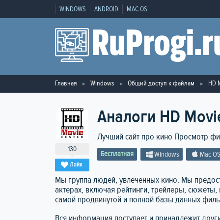
WINDOWS
ANDROID
MAC OS
Главная
Windows
Общий доступ к файлам
HD 
Аналоги HD Movi
Лучший сайт про кино Просмотр фи
130
Бесплатная
Windows
Mac O
Лайк
Мы группа людей, увлеченных кино. Мы предо
актерах, включая рейтинги, трейлеры, сюжеты, 
самой продвинутой и полной базы данных филь
Вся информация поступает и принадлежит друг