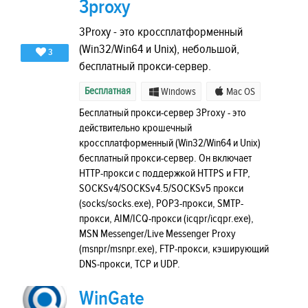
3proxy
3Proxy - это кроссплатформенный
(Win32/Win64 и Unix), небольшой,
3
бесплатный прокси-сервер.
Бесплатная
Windows
Mac OS
Бесплатный прокси-сервер 3Proxy - это
действительно крошечный
кроссплатформенный (Win32/Win64 и Unix)
бесплатный прокси-сервер. Он включает
HTTP-прокси с поддержкой HTTPS и FTP,
SOCKSv4/SOCKSv4.5/SOCKSv5 прокси
(socks/socks.exe), POP3-прокси, SMTP-
прокси, AIM/ICQ-прокси (icqpr/icqpr.exe),
MSN Messenger/Live Messenger Proxy
(msnpr/msnpr.exe), FTP-прокси, кэширующий
DNS-прокси, TCP и UDP.
WinGate