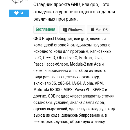
Отладчик проекта GNU, или gdb, - это
отладчик на уровне исходного кода для
34
различных программ.
Бесплатная
Windows
Mac OS
GNU Project Debugger, или gdb, является
командной строкой, отладчиком на уровне
исходного кода для программ, написанных
на C, C ++, D, Objective-C, Fortran, Java,
Pascal, ассемблере, Modula-2 или Ada и
скомпилированных для любой из целого
ряда различных целевых архитектур,
включая x86, x86-64, IA-64, Alpha, ARM,
Motorola 68000, MIPS, PowerPC, SPARC и
другие. GDB поддерживает аппаратные точки
остановки, условия, анализ дампа ядра,
оценку выражений, удаленную отладку, вход/
выход из кода, дизассемблирование и, в
некоторых случаях, обратимую отладку.