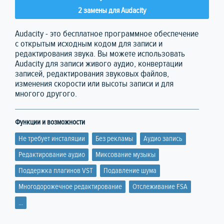
2 замены для Audacity
Audacity - это бесплатное программное обеспечение
с открытым исходным кодом для записи и
редактирования звука. Вы можете использовать
Audacity для записи живого аудио, конвертации
записей, редактирования звуковых файлов,
изменения скорости или высоты записи и для
многого другого.
Функции и возможности
Не требует инсталяции
Без рекламы
Аудио запись
Редактирование аудио
Миксование музыкы
Поддержка плагинов VST
Подавление шума
Многодорожечное редактирование
Отслеживание FSA
...