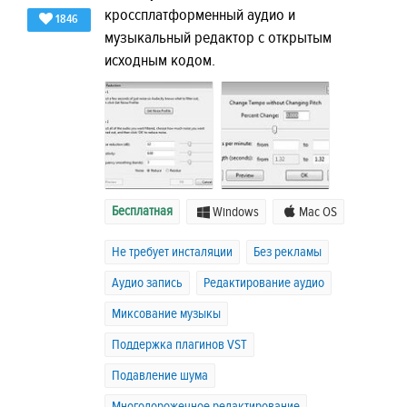
кроссплатформенный аудио и
1846
музыкальный редактор с открытым
исходным кодом.
Бесплатная
Windows
Mac OS
Не требует инсталяции
Без рекламы
Аудио запись
Редактирование аудио
Миксование музыкы
Поддержка плагинов VST
Подавление шума
Многодорожечное редактирование