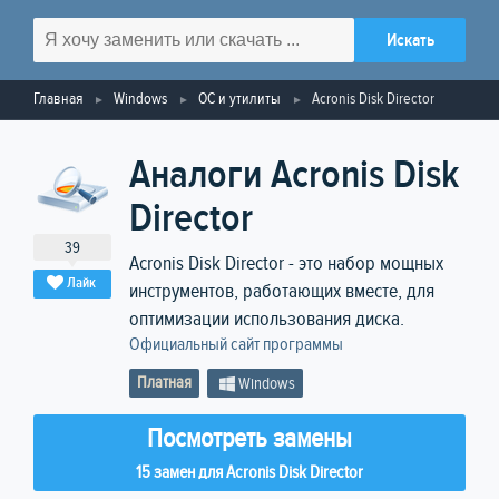
Главная
Windows
ОС и утилиты
Acronis Disk Director
Аналоги Acronis Disk
Director
39
Acronis Disk Director - это набор мощных
Лайк
инструментов, работающих вместе, для
оптимизации использования диска.
Официальный сайт программы
Платная
Windows
Посмотреть замены
15 замен для Acronis Disk Director