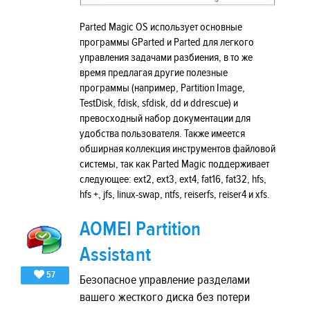
Parted Magic OS использует основные
программы GParted и Parted для легкого
управления задачами разбиения, в то же
время предлагая другие полезные
программы (например, Partition Image,
TestDisk, fdisk, sfdisk, dd и ddrescue) и
превосходный набор документации для
удобства пользователя. Также имеется
обширная коллекция инструментов файловой
системы, так как Parted Magic поддерживает
следующее: ext2, ext3, ext4, fat16, fat32, hfs,
hfs +, jfs, linux-swap, ntfs, reiserfs, reiser4 и xfs.
AOMEI Partition
Assistant
57
Безопасное управление разделами
вашего жесткого диска без потери