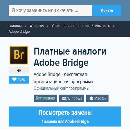
Главная
Windows
Управление и производительность
Adobe Bridge
Платные аналоги
Adobe Bridge
46
Adobe Bridge - бесплатная
Лайк
организационная программа.
Официальный сайт программы
Бесплатная
Windows
Mac OS
Посмотреть замены
1 замена для Adobe Bridge