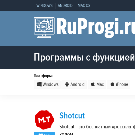
WINDOWS
ANDROID
MAC OS
Программы с функцией
Платформа
Windows
Android
Mac
iPhone
Shotcut
Shotcut - это бесплатный кросспл
кодом.