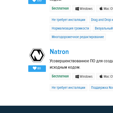
199
Бесплатная
Windows
Mac O
Не требует инсталяции
Drag and Drop
Нормализация громкости
Визуальный
Многодорожечное редактирование
Natron
Усовершенствованное ПО для созд
исходным кодом.
80
Бесплатная
Windows
Mac O
Не требует инсталяции
Поддержка No