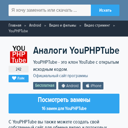
Главная
Android
Видео и фильмы
Видео стриминг
YouPHPTube
Аналоги YouPHPTube
YouPHPTube - это клон YouTube с открытым
исходным кодом.
242
Официальный сайт программы
Лайк
Бесплатная
Android
iPhone
Посмотреть замены
16 замен для YouPHPTube
С YouPHPTube вы также можете создать свой
собственный сайт для обмена видео и потоковых