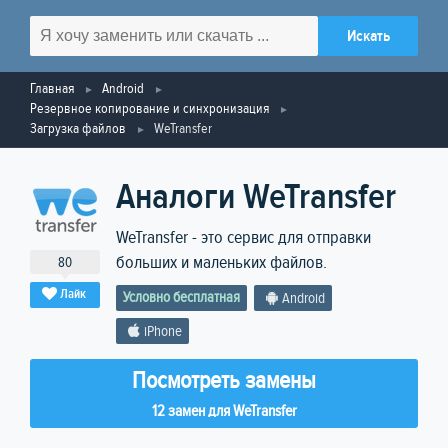
Главная
Android
Резервное копирование и синхронизация
Загрузка файлов
WeTransfer
Аналоги WeTransfer
WeTransfer - это сервис для отправки
больших и маленьких файлов.
80
Лайк
Условно бесплатная
Android
iPhone
Посмотреть замены
12 замен для WeTransfer