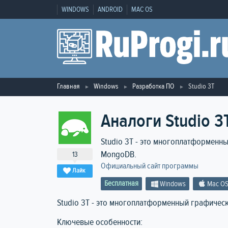
WINDOWS
ANDROID
MAC OS
Главная
Windows
Разработка ПО
Studio 3T
Аналоги Studio 3
Studio 3T - это многоплатформенн
MongoDB.
13
Официальный сайт программы
Лайк
Бесплатная
Windows
Mac O
Studio 3T - это многоплатформенный графичес
Ключевые особенности: