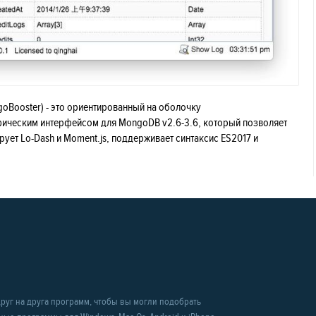
oBooster) - это ориентированный на оболочку
ическим интерфейсом для MongoDB v2.6-3.6, который позволяет
рует Lo-Dash и Moment.js, поддерживает синтаксис ES2017 и
уг на друга программ, чтобы вы могли подобрать