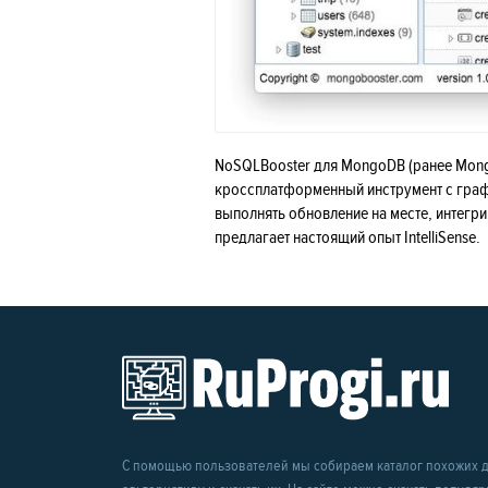
NoSQLBooster для MongoDB (ранее Mong
кроссплатформенный инструмент с граф
выполнять обновление на месте, интегри
предлагает настоящий опыт IntelliSense.
С помощью пользователей мы собираем каталог похожих др