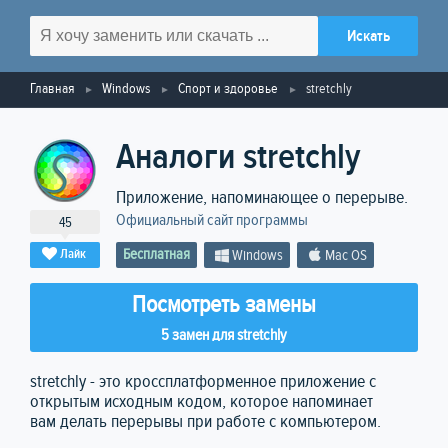
Главная
Windows
Спорт и здоровье
stretchly
Аналоги stretchly
Приложение, напоминающее о перерыве.
Официальный сайт программы
45
Бесплатная
Лайк
Windows
Mac OS
Посмотреть замены
5 замен для stretchly
stretchly - это кроссплатформенное приложение с
открытым исходным кодом, которое напоминает
вам делать перерывы при работе с компьютером.