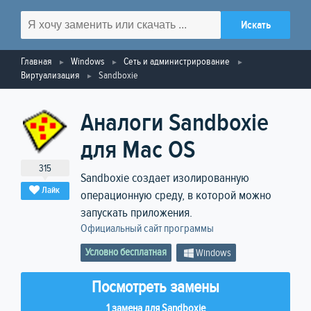
Главная
Windows
Сеть и администрирование
Виртуализация
Sandboxie
Аналоги Sandboxie
для Mac OS
315
Sandboxie создает изолированную
Лайк
операционную среду, в которой можно
запускать приложения.
Официальный сайт программы
Условно бесплатная
Windows
Посмотреть замены
1 замена для Sandboxie