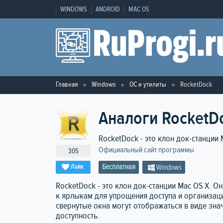
WINDOWS
ANDROID
MAC OS
Главная
Windows
ОС и утилиты
RocketDock
Аналоги RocketD
RocketDock - это клон док-станции 
Официальный сайт программы
305
Бесплатная
Лайк
Windows
RocketDock - это клон док-станции Mac OS X. 
к ярлыкам для упрощения доступа и организац
свернутые окна могут отображаться в виде зна
доступность.