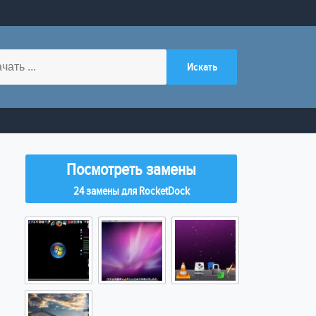
Посмотреть замены
24 замены для RocketDock