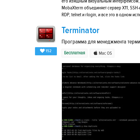
его изящным визуальным интерфейсом, к
MobaXterm объединяет сервер X11, SSH-к
RDP, telnet и rlogin, и все это в одном 
Terminator
Программа для менеджмента терми
152
Бесплатная
Mac OS