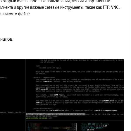
оторый очень прост в использовании, легкий и портативный.
лиента и другие важные сетевые инструменты, такие как FTP, VNC,
исполняемом файле.
налов.