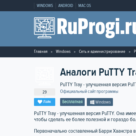
WINDOWS
ANDROID
MAC OS
Главная
Windows
Сеть и администрирование
P
Аналоги PuTTY Tr
PuTTY Tray - улучшенная версия PuT
Официальный сайт программы
29
Бесплатная
Лайк
Windows
PuTTY Tray - улучшенная версия PuTTY. Она им
чтобы сделать ее более полезной и гораздо бо
Первоначально составленный Барри Хаанстра в