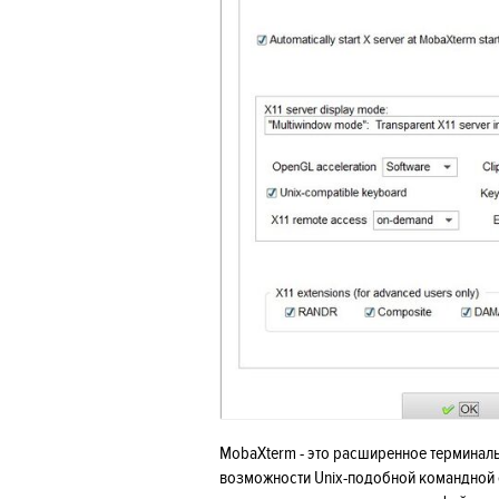
MobaXterm - это расширенное терминал
возможности Unix-подобной командной с