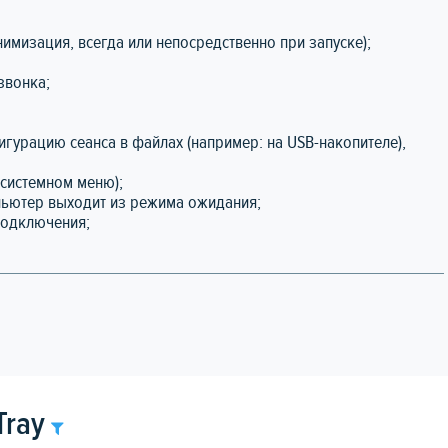
нимизация, всегда или непосредственно при запуске);
звонка;
игурацию сеанса в файлах (например: на USB-накопителе),
в системном меню);
мпьютер выходит из режима ожидания;
подключения;
Tray